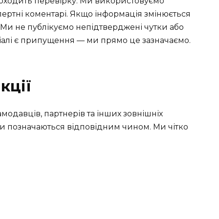
роходить перевірку. Ми використовуємо
спертні коментарі. Якщо інформація змінюється
 Ми не публікуємо непідтверджені чутки або
іалі є припущення — ми прямо це зазначаємо.
кції
одавців, партнерів та інших зовнішніх
ли позначаються відповідним чином. Ми чітко