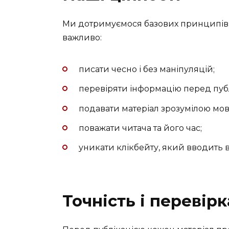
Ми дотримуємося базових принципів 
важливо:
писати чесно і без маніпуляцій;
перевіряти інформацію перед пуб
подавати матеріал зрозумілою мо
поважати читача та його час;
уникати клікбейту, який вводить в
Точність і перевір