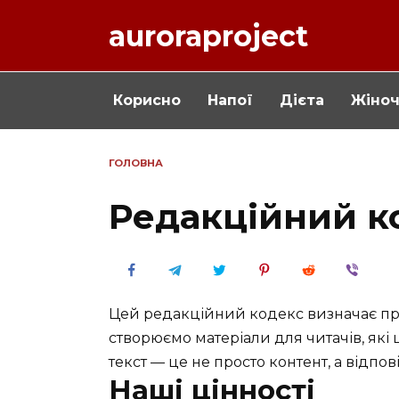
Перейти
auroraproject
до
вмісту
Корисно
Напої
Дієта
Жіно
ГОЛОВНА
Редакційний к
Цей редакційний кодекс визначає п
створюємо матеріали для читачів, які ц
текст — це не просто контент, а відпо
Наші цінності