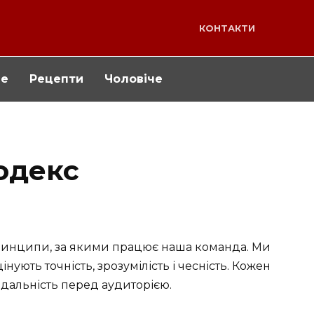
КОНТАКТИ
че
Рецепти
Чоловіче
одекс
ринципи, за якими працює наша команда. Ми
інують точність, зрозумілість і чесність. Кожен
відальність перед аудиторією.