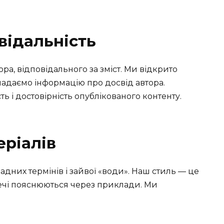
відальність
ра, відповідального за зміст. Ми відкрито
 надаємо інформацію про досвід автора.
ть і достовірність опублікованого контенту.
еріалів
адних термінів і зайвої «води». Наш стиль — це
речі пояснюються через приклади. Ми