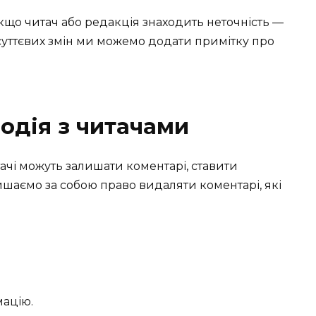
що читач або редакція знаходить неточність —
 суттєвих змін ми можемо додати примітку про
одія з читачами
тачі можуть залишати коментарі, ставити
ишаємо за собою право видаляти коментарі, які
мацію.