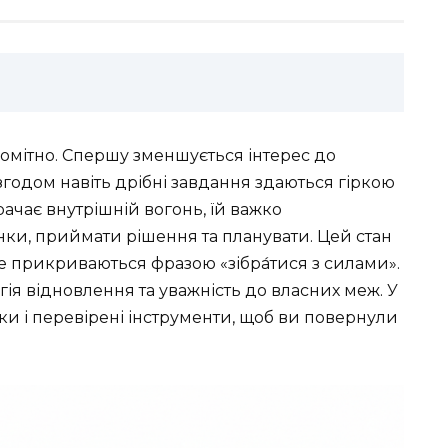
мітно. Спершу зменшується інтерес до
а згодом навіть дрібні завдання здаються гіркою
ачає внутрішній вогонь, їй важко
нки, приймати рішення та планувати. Цей стан
не прикриваються фразою «зібра́тися з силами».
тегія відновлення та уважність до власних меж. У
роки і перевірені інструменти, щоб ви повернули