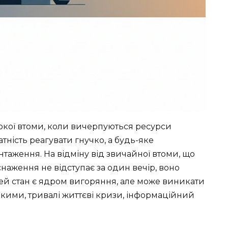
окої втоми, коли вичерпуються ресурси
тність реагувати гнучко, а будь-яке
таження. На відміну від звичайної втоми, що
снаження не відступає за один вечір, воно
ей стан є ядром вигоряння, але може виникати
ькими, тривалі життєві кризи, інформаційний