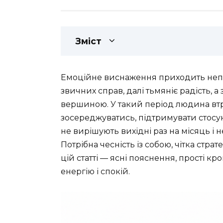
Зміст
Емоційне виснаження приходить непо
звичних справ, далі тьмяніє радість, 
вершиною. У такий період людина втр
зосереджуватись, підтримувати стосу
не вирішують вихідні раз на місяць і 
Потрібна чесність із собою, чітка стра
цій статті — ясні пояснення, прості к
енергію і спокій.