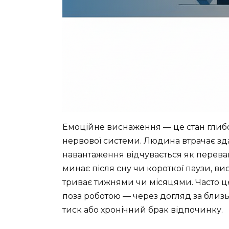
Емоційне виснаження — це стан глиб
нервової системи. Людина втрачає зда
навантаження відчувається як переван
минає після сну чи короткої паузи, ви
триває тижнями чи місяцями. Часто ц
поза роботою — через догляд за близ
тиск або хронічний брак відпочинку.