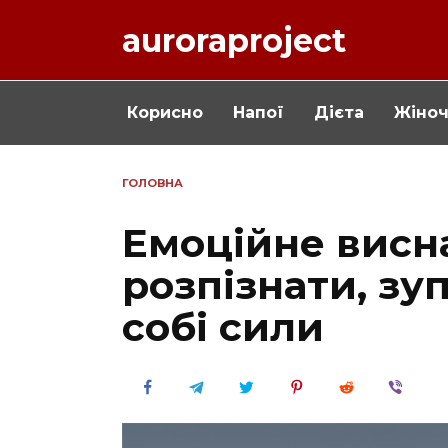
Перейти
auroraproject
до
вмісту
Корисно
Напої
Дієта
Жіно
ГОЛОВНА
Емоційне висн
розпізнати, зу
собі сили