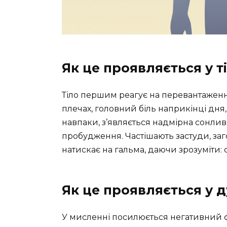
Як це проявляється у ті
Тіло першим реагує на перевантаження
плечах, головний біль наприкінці дня
навпаки, з’являється надмірна сонливі
пробудження. Частішають застуди, заг
натискає на гальма, даючи зрозуміти: 
Як це проявляється у д
У мисленні посилюється негативний ф