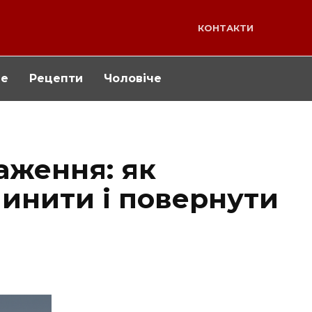
КОНТАКТИ
че
Рецепти
Чоловіче
аження: як
пинити і повернути