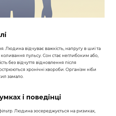
лі
. Людина відчуває важкість, напругу в шиї та
, коливання пульсу. Сон стає неглибоким або,
сть без відчуття відновлення після
острюються хронічні хвороби. Організм ніби
сил замало.
умках і поведінці
ільтр. Людина зосереджується на ризиках,