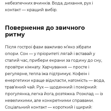
небезпечних вчинків. Вода, дихання, рух і
контакт — кращий вибір.
Повернення до звичного
ритму
Після гострої фази важливо м’яко зібрати
опори. Сон — у пріоритеті: лягай і вставай у
сталий час, прибери екрани за годину до сну,
провітри кімнату. Харчування — просте і
регулярне, тепла їжа підтримує. Кофеїн і
енергетики краще відкласти, натомість — вода,
трав’яний чай. Рух — щоденний і помірний:
прогулянка, легка йога, розтяжка. Розклад — із
невеликими, але конкретними справами.
Соціальний контакт — короткий і щирий: