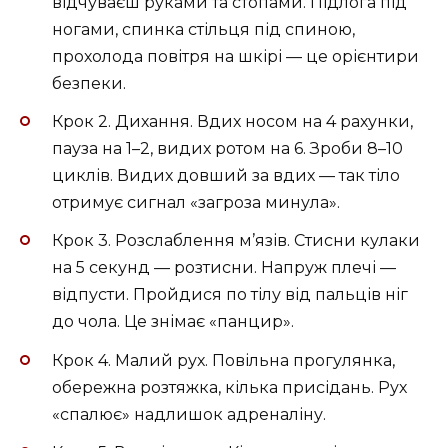
відчуваєш руками та стопами. Підлога під
ногами, спинка стільця під спиною,
прохолода повітря на шкірі — це орієнтири
безпеки.
Крок 2. Дихання. Вдих носом на 4 рахунки,
пауза на 1–2, видих ротом на 6. Зроби 8–10
циклів. Видих довший за вдих — так тіло
отримує сигнал «загроза минула».
Крок 3. Розслаблення м’язів. Стисни кулаки
на 5 секунд — розтисни. Напруж плечі —
відпусти. Пройдися по тілу від пальців ніг
до чола. Це знімає «панцир».
Крок 4. Малий рух. Повільна прогулянка,
обережна розтяжка, кілька присідань. Рух
«спалює» надлишок адреналіну.