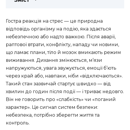
Гостра реакція на стрес — це природна
відповідь організму на подію, яка здається
небезпечною або надто важкою. Після аварії,
раптової втрати, конфлікту, нападу чи новини,
що ламає плани, тіло й мозок вмикають режим
виживання. Дихання змінюється, м’язи
напружуються, увага звужується, емоції б’ють
через край або, навпаки, ніби «відключаються».
Такий стан зазвичай стартує швидко — від
хвилин до годин після події — і триває недовго.
Він не говорить про «слабкість» чи «поганий
характер». Це сигнал систем безпеки:
небезпека, потрібно зберегти життя та
контроль.