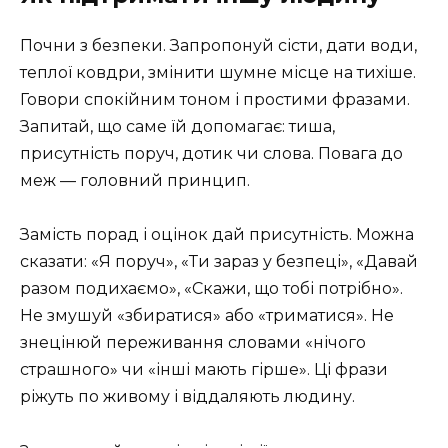
Почни з безпеки. Запропонуй сісти, дати води,
теплої ковдри, змінити шумне місце на тихіше.
Говори спокійним тоном і простими фразами.
Запитай, що саме їй допомагає: тиша,
присутність поруч, дотик чи слова. Повага до
меж — головний принцип.
Замість порад і оцінок дай присутність. Можна
сказати: «Я поруч», «Ти зараз у безпеці», «Давай
разом подихаємо», «Скажи, що тобі потрібно».
Не змушуй «збиратися» або «триматися». Не
знецінюй переживання словами «нічого
страшного» чи «інші мають гірше». Ці фрази
ріжуть по живому і віддаляють людину.