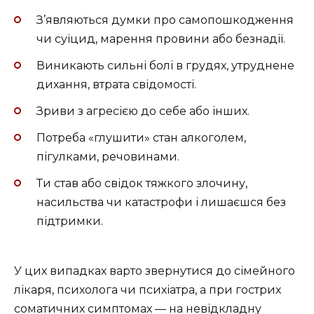
З’являються думки про самопошкодження
чи суїцид, марення провини або безнадії.
Виникають сильні болі в грудях, утруднене
дихання, втрата свідомості.
Зриви з агресією до себе або інших.
Потреба «глушити» стан алкоголем,
пігулками, речовинами.
Ти став або свідок тяжкого злочину,
насильства чи катастрофи і лишаєшся без
підтримки.
У цих випадках варто звернутися до сімейного
лікаря, психолога чи психіатра, а при гострих
соматичних симптомах — на невідкладну