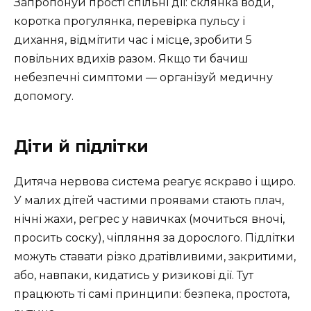
Запропонуй прості спільні дії: склянка води,
коротка прогулянка, перевірка пульсу і
дихання, відмітити час і місце, зробити 5
повільних вдихів разом. Якщо ти бачиш
небезпечні симптоми — організуй медичну
допомогу.
Діти й підлітки
Дитяча нервова система реагує яскраво і щиро.
У малих дітей частими проявами стають плач,
нічні жахи, регрес у навичках (мочиться вночі,
просить соску), чіпляння за дорослого. Підлітки
можуть ставати різко дратівливими, закритими,
або, навпаки, кидатись у ризикові дії. Тут
працюють ті самі принципи: безпека, простота,