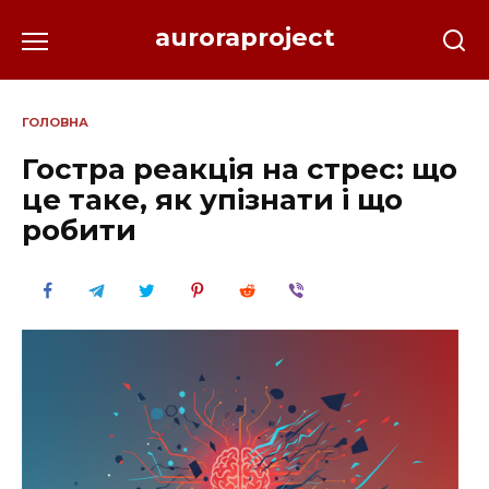
Перейти
auroraproject
до
вмісту
ГОЛОВНА
Гостра реакція на стрес: що
це таке, як упізнати і що
робити