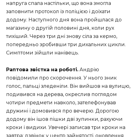
напруга спала настільки, що вона змогла
заповнити протокол із поліцією і доїхати
додому. Наступного дня вона пройшлася до
магазину о другій половині дня, коли рух
тихіший. Через три дні знову сіла за кермо,
попередньо зробивши три дихальних цикли.
Симптоми зійшли нанівець.
Раптова звістка на роботі.
Андрію
повідомили про скорочення. У нього зник
голос, пальці зледеніли. Він вийшов на вулицю,
подивився на дерева, окреслив поглядом
чотири предмети навколо, зателефонував
дружині і домовився про вечерю. Дорогою
додому він ішов пішки дві зупинки, рахуючи
кроки і видихи. Увечері записав три кроки на
завтра: дзвінок у центр зайнятості, оновлення