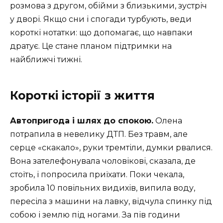
розмова з другом, обійми з близькими, зустріч
у дворі. Якщо сни і спогади турбують, веди
короткі нотатки: що допомагає, що навпаки
дратує. Це стане планом підтримки на
найближчі тижні.
Короткі історії з життя
Автопригода і шлях до спокою.
Олена
потрапила в невелику ДТП. Без травм, але
серце «скакало», руки тремтіли, думки рвалися.
Вона зателефонувала чоловікові, сказала, де
стоїть, і попросила приїхати. Поки чекала,
зробила 10 повільних видихів, випила воду,
пересіла з машини на лавку, відчула спинку під
собою і землю під ногами. За пів години