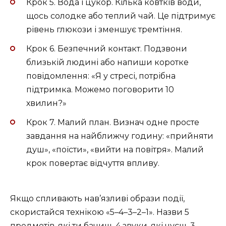
Крок 5. Вода і цукор. Кілька ковтків води,
щось солодке або теплий чай. Це підтримує
рівень глюкози і зменшує тремтіння.
Крок 6. Безпечний контакт. Подзвони
близькій людині або напиши коротке
повідомлення: «Я у стресі, потрібна
підтримка. Можемо поговорити 10
хвилин?»
Крок 7. Малий план. Визнач одне просте
завдання на найближчу годину: «прийняти
душ», «поїсти», «вийти на повітря». Малий
крок повертає відчуття впливу.
Якщо спливають нав’язливі образи події,
скористайся технікою «5–4–3–2–1». Назви 5
предметів, які ти бачиш, 4 звуки, які чуєш, 3