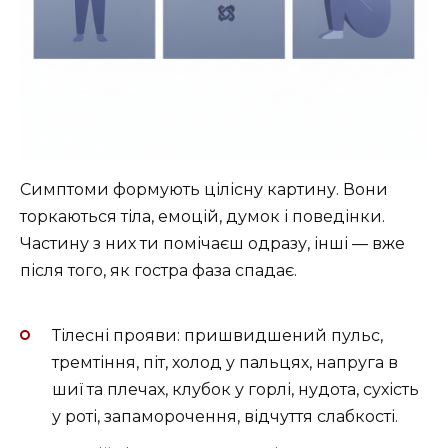
Симптоми формують цілісну картину. Вони
торкаються тіла, емоцій, думок і поведінки.
Частину з них ти помічаєш одразу, інші — вже
після того, як гостра фаза спадає.
Тілесні прояви: пришвидшений пульс,
тремтіння, піт, холод у пальцях, напруга в
шиї та плечах, клубок у горлі, нудота, сухість
у роті, запаморочення, відчуття слабкості.