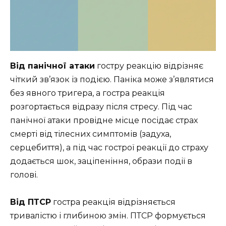
Від панічної атаки
гостру реакцію відрізняє
чіткий зв’язок із подією. Паніка може з’являтися
без явного тригера, а гостра реакція
розгортається відразу після стресу. Під час
панічної атаки провідне місце посідає страх
смерті від тілесних симптомів (задуха,
серцебиття), а під час гострої реакції до страху
додається шок, заціпеніння, образи події в
голові.
Від ПТСР
гостра реакція відрізняється
тривалістю і глибиною змін. ПТСР формується