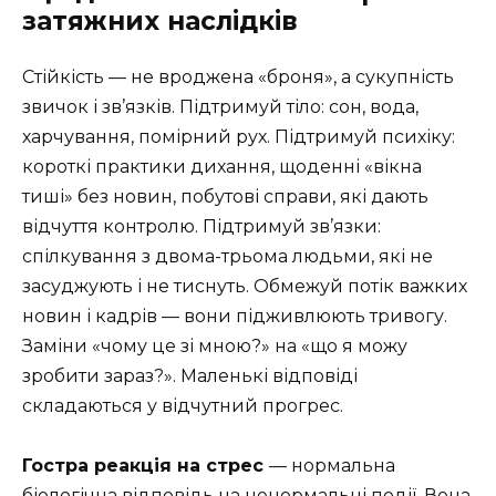
затяжних наслідків
Стійкість — не вроджена «броня», а сукупність
звичок і зв’язків. Підтримуй тіло: сон, вода,
харчування, помірний рух. Підтримуй психіку:
короткі практики дихання, щоденні «вікна
тиші» без новин, побутові справи, які дають
відчуття контролю. Підтримуй зв’язки:
спілкування з двома-трьома людьми, які не
засуджують і не тиснуть. Обмежуй потік важких
новин і кадрів — вони підживлюють тривогу.
Заміни «чому це зі мною?» на «що я можу
зробити зараз?». Маленькі відповіді
складаються у відчутний прогрес.
Гостра реакція на стрес
— нормальна
біологічна відповідь на ненормальні події. Вона