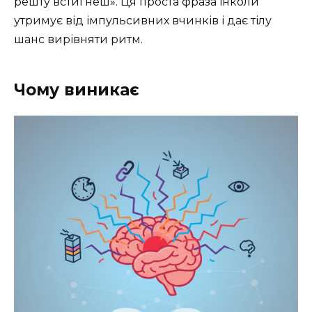
решту встигнеш». Ця проста фраза інколи
утримує від імпульсивних вчинків і дає тілу
шанс вирівняти ритм.
Чому виникає