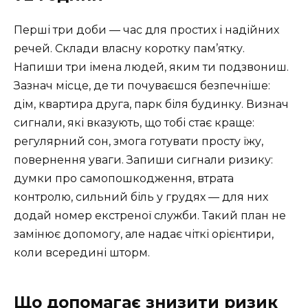
Перші три доби — час для простих і надійних
речей. Склади власну коротку пам’ятку.
Напиши три імена людей, яким ти подзвониш.
Зазнач місце, де ти почуваєшся безпечніше:
дім, квартира друга, парк біля будинку. Визнач
сигнали, які вказують, що тобі стає краще:
регулярний сон, змога готувати просту їжу,
повернення уваги. Запиши сигнали ризику:
думки про самопошкодження, втрата
контролю, сильний біль у грудях — для них
додай номер екстреної служби. Такий план не
замінює допомогу, але надає чіткі орієнтири,
коли всередині шторм.
Що допомагає знизити ризик