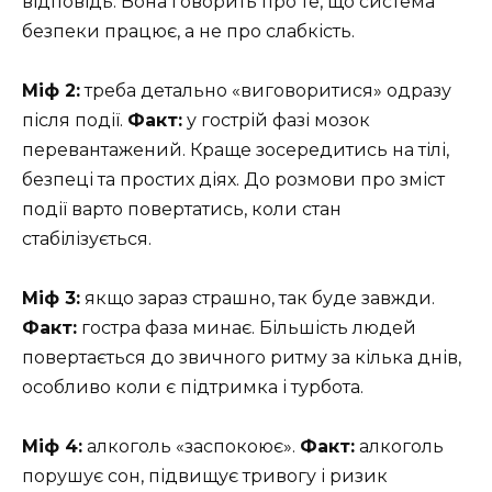
відповідь. Вона говорить про те, що система
безпеки працює, а не про слабкість.
Міф 2:
треба детально «виговоритися» одразу
після події.
Факт:
у гострій фазі мозок
перевантажений. Краще зосередитись на тілі,
безпеці та простих діях. До розмови про зміст
події варто повертатись, коли стан
стабілізується.
Міф 3:
якщо зараз страшно, так буде завжди.
Факт:
гостра фаза минає. Більшість людей
повертається до звичного ритму за кілька днів,
особливо коли є підтримка і турбота.
Міф 4:
алкоголь «заспокоює».
Факт:
алкоголь
порушує сон, підвищує тривогу і ризик