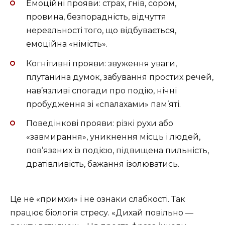
Емоційні прояви: страх, гнів, сором,
провина, безпорадність, відчуття
нереальності того, що відбувається,
емоційна «німість».
Когнітивні прояви: звуження уваги,
плутанина думок, забування простих речей,
нав’язливі спогади про подію, нічні
пробудження зі «спалахами» пам’яті.
Поведінкові прояви: різкі рухи або
«завмирання», уникнення місць і людей,
пов’язаних із подією, підвищена пильність,
дратівливість, бажання ізолюватись.
Це не «примхи» і не ознаки слабкості. Так
працює біологія стресу. «Дихай повільно —