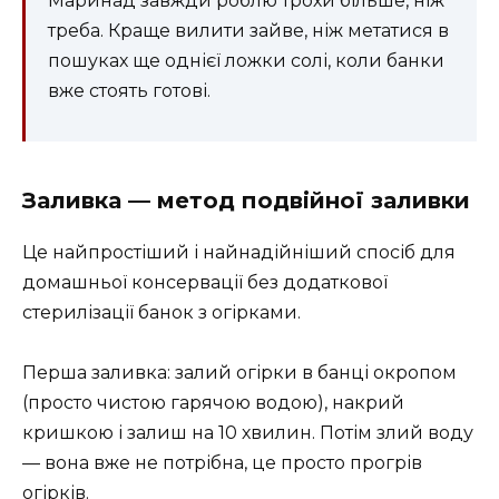
Маринад завжди роблю трохи більше, ніж
треба. Краще вилити зайве, ніж метатися в
пошуках ще однієї ложки солі, коли банки
вже стоять готові.
Заливка — метод подвійної заливки
Це найпростіший і найнадійніший спосіб для
домашньої консервації без додаткової
стерилізації банок з огірками.
Перша заливка: залий огірки в банці окропом
(просто чистою гарячою водою), накрий
кришкою і залиш на 10 хвилин. Потім злий воду
— вона вже не потрібна, це просто прогрів
огірків.