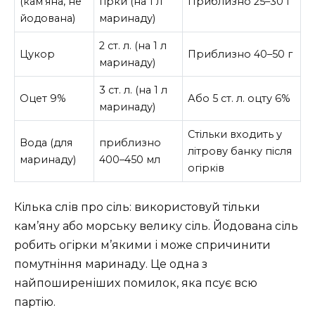
(кам’яна, не
гірки (на 1 л
Приблизно 25–30 г
йодована)
маринаду)
2 ст. л. (на 1 л
Цукор
Приблизно 40–50 г
маринаду)
3 ст. л. (на 1 л
Оцет 9%
Або 5 ст. л. оцту 6%
маринаду)
Стільки входить у
Вода (для
приблизно
літрову банку після
маринаду)
400–450 мл
огірків
Кілька слів про сіль: використовуй тільки
кам’яну або морську велику сіль. Йодована сіль
робить огірки м’якими і може спричинити
помутніння маринаду. Це одна з
найпоширеніших помилок, яка псує всю
партію.