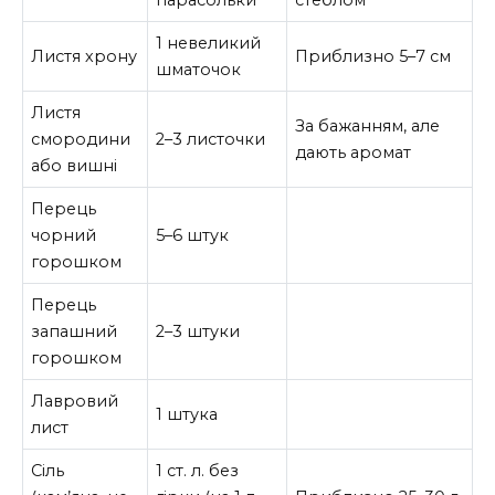
парасольки
стеблом
1 невеликий
Листя хрону
Приблизно 5–7 см
шматочок
Листя
За бажанням, але
смородини
2–3 листочки
дають аромат
або вишні
Перець
чорний
5–6 штук
горошком
Перець
запашний
2–3 штуки
горошком
Лавровий
1 штука
лист
Сіль
1 ст. л. без