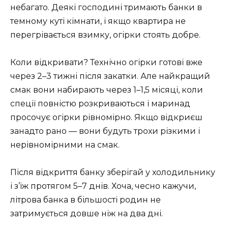
небагато. Деякі господині тримають банки в
темному куті кімнати, і якщо квартира не
перегрівається взимку, огірки стоять добре.
Коли відкривати? Технічно огірки готові вже
через 2–3 тижні після закатки. Але найкращий
смак вони набирають через 1–1,5 місяці, коли
спеції повністю розкриваються і маринад
просочує огірки рівномірно. Якщо відкриєш
занадто рано — вони будуть трохи різкими і
нерівномірними на смак.
Після відкриття банку зберігай у холодильнику
і з’їж протягом 5–7 днів. Хоча, чесно кажучи,
літрова банка в більшості родин не
затримується довше ніж на два дні.