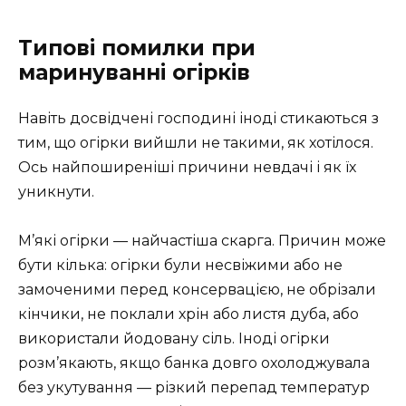
Типові помилки при
маринуванні огірків
Навіть досвідчені господині іноді стикаються з
тим, що огірки вийшли не такими, як хотілося.
Ось найпоширеніші причини невдачі і як їх
уникнути.
М’які огірки — найчастіша скарга. Причин може
бути кілька: огірки були несвіжими або не
замоченими перед консервацією, не обрізали
кінчики, не поклали хрін або листя дуба, або
використали йодовану сіль. Іноді огірки
розм’якають, якщо банка довго охолоджувала
без укутування — різкий перепад температур