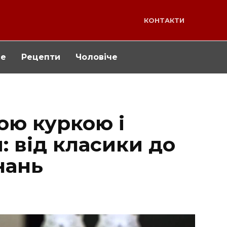
КОНТАКТИ
че
Рецепти
Чоловіче
ою куркою і
 від класики до
нань