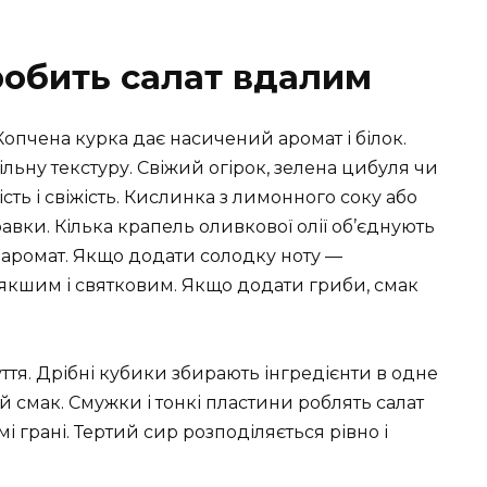
робить салат вдалим
 Копчена курка дає насичений аромат і білок.
льну текстуру. Свіжий огірок, зелена цибуля чи
сть і свіжість. Кислинка з лимонного соку або
авки. Кілька крапель оливкової олії об’єднують
аромат. Якщо додати солодку ноту —
м’якшим і святковим. Якщо додати гриби, смак
ття. Дрібні кубики збирають інгредієнти в одне
 смак. Смужки і тонкі пластини роблять салат
 грані. Тертий сир розподіляється рівно і