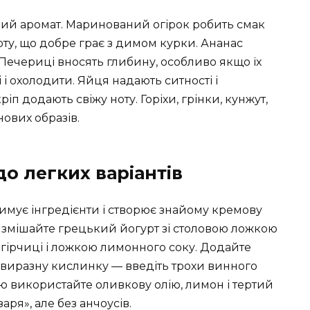
гкий аромат. Маринований огірок робить смак
ту, що добре грає з димом курки. Ананас
 Печериці вносять глибину, особливо якщо їх
і охолодити. Яйця надають ситності і
іп додають свіжу ноту. Горіхи, грінки, кунжут,
нових образів.
до легких варіантів
имує інгредієнти і створює знайому кремову
, змішайте грецький йогурт зі столовою ложкою
гірчиці і ложкою лимонного соку. Додайте
е виразну кислинку — введіть трохи винного
лю використайте оливкову олію, лимон і тертий
ря», але без анчоусів.