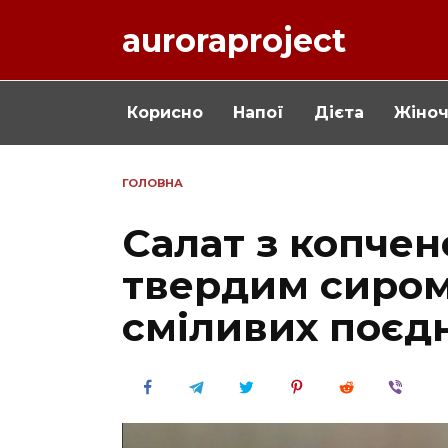
Перейти
auroraproject
до
вмісту
Корисно
Напої
Дієта
Жіно
ГОЛОВНА
Салат з копчен
твердим сиром:
сміливих поєд