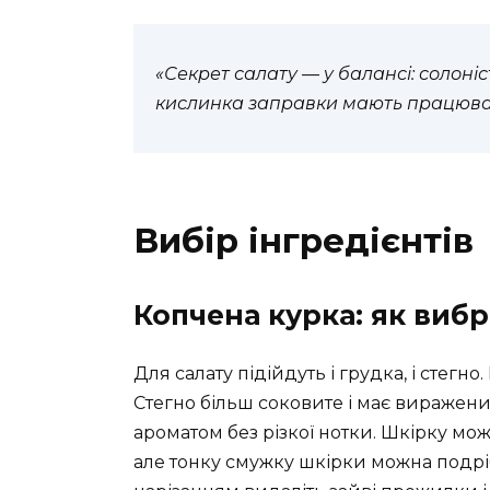
«Секрет салату — у балансі: солоніст
кислинка заправки мають працюва
Вибір інгредієнтів
Копчена курка: як вибр
Для салату підійдуть і грудка, і стегно
Стегно більш соковите і має виражен
ароматом без різкої нотки. Шкірку мо
але тонку смужку шкірки можна подрі