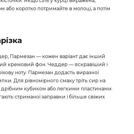
кісточки. Якщо сіль у курці виражена,
 або коротко потримайте в молоці, а потім
арізка
дер, Пармезан — кожен варіант дає інший
який кремовий фон. Чеддер — яскравіший і
іхову ноту. Пармезан додасть виразної
сипки. Для рівномірного смаку тріть сир на
те дрібним кубиком або легкими пластинами.
гають стриманої заправки і більше свіжих