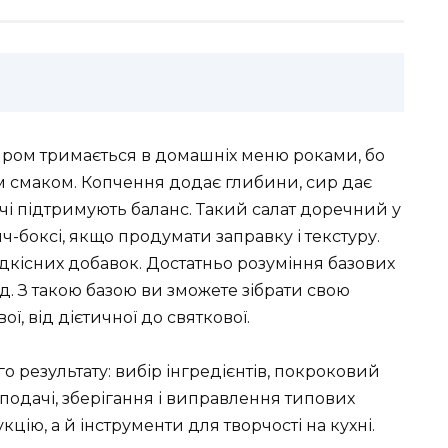
иром тримається в домашніх меню роками, бо
им смаком. Копчення додає глибини, сир дає
вочі підтримують баланс. Такий салат доречний у
анч-боксі, якщо продумати заправку і текстуру.
рідкісних добавок. Достатньо розуміння базових
д. З такою базою ви зможете зібрати свою
ї, від дієтичної до святкової.
о результату: вибір інгредієнтів, покроковий
 подачі, зберігання і виправлення типових
цію, а й інструменти для творчості на кухні.