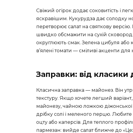
Свіжий огірок додає соковитість і ле
яскравішим. Кукурудза дає солодку но
перетворює салат на святкову версію.
швидко обсмажити на сухій сковороді 
округлюють смак. Зелена цибуля або кр
в’ялені томати — сміливі акценти для 
Заправки: від класики 
Класична заправка — майонез. Він утр
текстуру. Якщо хочете легший варіант
майонезу, чайною ложкою діжонської 
дрібку солі і меленого перцю. Любит
оцту або каперсів. Для теплого профі
пармезан: вийде салат ближче до «Цеза