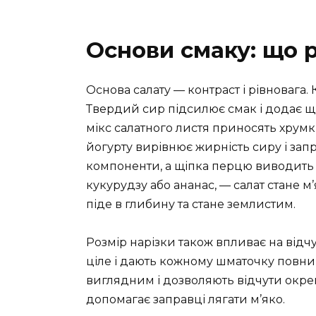
Основи смаку: що 
Основа салату — контраст і рівновага.
Твердий сир підсилює смак і додає щі
мікс салатного листя приносять хрумкі
йогурту вирівнює жирність сиру і запр
компоненти, а щіпка перцю виводить 
кукурудзу або ананас, — салат стане 
піде в глибину та стане землистим.
Розмір нарізки також впливає на відчу
ціле і дають кожному шматочку повний
виглядним і дозволяють відчути окремі
допомагає заправці лягати м’яко.