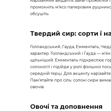
нарізанням видаліть зайві прожилки і 
промокніть м’ясо паперовим рушником
обсушіть.
Твердий сир: сорти і н
Голландський, Гауда, Емменталь, Чед
характер. Голландський і Гауда — м’
щільніший. Емменталь підкреслює гор
солоності і підійде у ролі фінішної по
середній терці. Для акценту нарізай
Пам’ятайте про сіль: солоні сири вима
овочів.
Овочі та доповнення