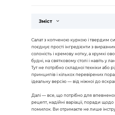
Зміст
Салат з копченою куркою і твердим с
поєднує прості інгредієнти з виразн
солоність і кремову нотку, а хрумкі о
будні, на святковому столі і навіть у л
Тут не потрібно складної техніки або 
принципів і кількох перевірених пора
ідеальну версію — від ніжної до яскраво
Далі — все, що потрібно для впевненог
рецепт, надійні варіації, поради щодо
помилок. Ви отримаєте не лише інструк