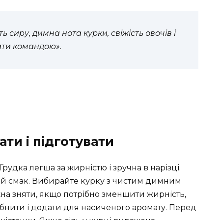
ь сиру, димна нота курки, свіжість овочів і
ти командою».
ати і підготувати
. Грудка легша за жирністю і зручна в нарізці.
ий смак. Вибирайте курку з чистим димним
жна зняти, якщо потрібно зменшити жирність,
бнити і додати для насиченого аромату. Перед