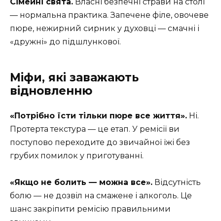
Сімейні свята.
Власні безпечні страви на столі
— нормальна практика. Запечене філе, овочеве
пюре, нежирний сирник у духовці — смачні і
«дружні» до підшлункової.
Міфи, які заважають
відновленню
«Потрібно їсти тільки пюре все життя».
Ні.
Протерта текстура — це етап. У ремісії ви
поступово переходите до звичайної їжі без
грубих помилок у приготуванні.
«Якщо не болить — можна все».
Відсутність
болю — не дозвіл на смажене і алкоголь. Це
шанс закріпити ремісію правильними