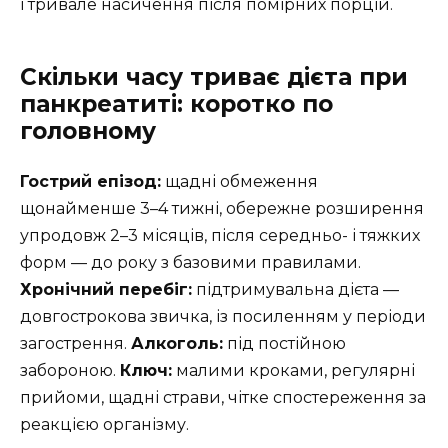
і тривале насичення після помірних порцій.
Скільки часу триває дієта при
панкреатиті: коротко по
головному
Гострий епізод:
щадні обмеження
щонайменше 3–4 тижні, обережне розширення
упродовж 2–3 місяців, після середньо- і тяжких
форм — до року з базовими правилами.
Хронічний перебіг:
підтримувальна дієта —
довгострокова звичка, із посиленням у періоди
загострення.
Алкоголь:
під постійною
забороною.
Ключ:
малими кроками, регулярні
прийоми, щадні страви, чітке спостереження за
реакцією організму.