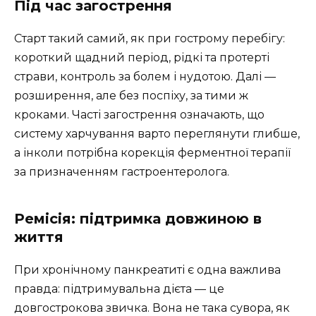
Під час загострення
Старт такий самий, як при гострому перебігу:
короткий щадний період, рідкі та протерті
страви, контроль за болем і нудотою. Далі —
розширення, але без поспіху, за тими ж
кроками. Часті загострення означають, що
систему харчування варто переглянути глибше,
а інколи потрібна корекція ферментної терапії
за призначенням гастроентеролога.
Ремісія: підтримка довжиною в
життя
При хронічному панкреатиті є одна важлива
правда: підтримувальна дієта — це
довгострокова звичка. Вона не така сувора, як