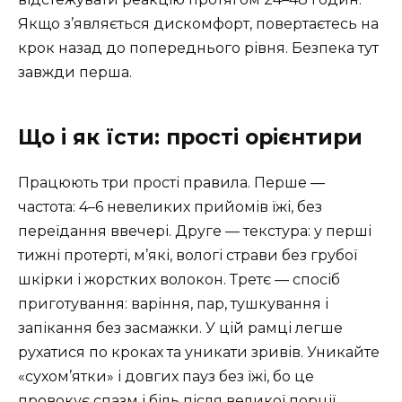
Якщо з’являється дискомфорт, повертаєтесь на
крок назад до попереднього рівня. Безпека тут
завжди перша.
Що і як їсти: прості орієнтири
Працюють три прості правила. Перше —
частота: 4–6 невеликих прийомів їжі, без
переїдання ввечері. Друге — текстура: у перші
тижні протерті, м’які, вологі страви без грубої
шкірки і жорстких волокон. Третє — спосіб
приготування: варіння, пар, тушкування і
запікання без засмажки. У цій рамці легше
рухатися по кроках та уникати зривів. Уникайте
«сухом’ятки» і довгих пауз без їжі, бо це
провокує спазм і біль після великої порції.