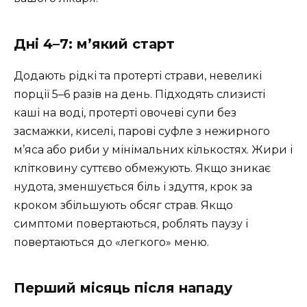
Дні 4–7: м’який старт
Додають рідкі та протерті страви, невеликі
порції 5–6 разів на день. Підходять слизисті
каші на воді, протерті овочеві супи без
засмажки, киселі, парові суфле з нежирного
м’яса або риби у мінімальних кількостях. Жири і
клітковину суттєво обмежують. Якщо зникає
нудота, зменшується біль і здуття, крок за
кроком збільшують обсяг страв. Якщо
симптоми повертаються, роблять паузу і
повертаються до «легкого» меню.
Перший місяць після нападу