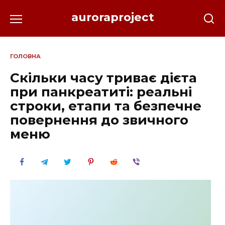
Перейти
auroraproject
до
вмісту
ГОЛОВНА
Скільки часу триває дієта
при панкреатиті: реальні
строки, етапи та безпечне
повернення до звичного
меню