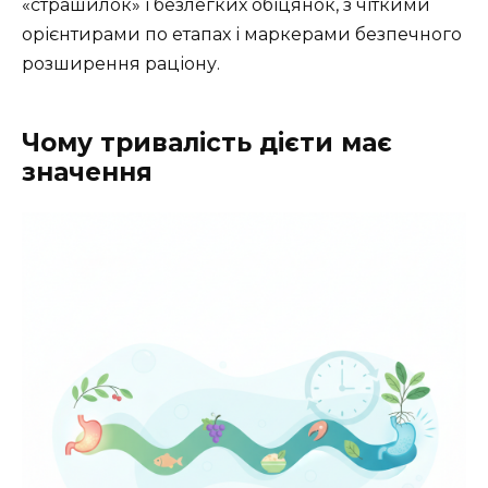
«страшилок» і безлегких обіцянок, з чіткими
орієнтирами по етапах і маркерами безпечного
розширення раціону.
Чому тривалість дієти має
значення