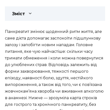
Зміст
Панкреатит змінює щоденний ритм життя, але
саме дієта допомагає заспокоїти підшлункову
залозу і запобігти новим нападам. Головне
питання, яке чую найчастіше: скільки часу
тримати обмеження і коли можна повернутися
до улюблених страв. Відповідь залежить від
форми захворювання, тяжкості першого
епізоду, наявності болю, здуття, нестійкого
випорожнення, а також від того, чи є пов’язана
жовчнокам’яна хвороба чи вживання алкоголю
в анамнезі. Нижче — зрозуміла карта строків
для гострого та хронічного панкреатиту, без