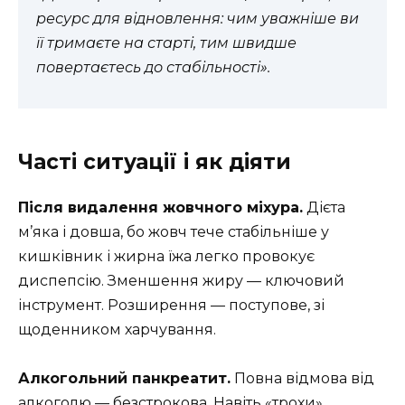
ресурс для відновлення: чим уважніше ви
її тримаєте на старті, тим швидше
повертаєтесь до стабільності».
Часті ситуації і як діяти
Після видалення жовчного міхура.
Дієта
м’яка і довша, бо жовч тече стабільніше у
кишківник і жирна їжа легко провокує
диспепсію. Зменшення жиру — ключовий
інструмент. Розширення — поступове, зі
щоденником харчування.
Алкогольний панкреатит.
Повна відмова від
алкоголю — безстрокова. Навіть «трохи»