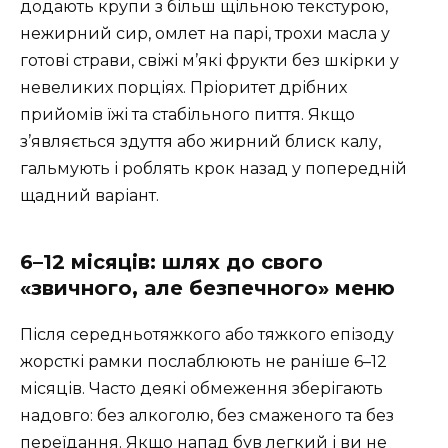
додають крупи з більш щільною текстурою,
нежирний сир, омлет на парі, трохи масла у
готові страви, свіжі м’які фрукти без шкірки у
невеликих порціях. Пріоритет дрібних
прийомів їжі та стабільного пиття. Якщо
з’являється здуття або жирний блиск калу,
гальмують і роблять крок назад у попередній
щадний варіант.
6–12 місяців: шлях до свого
«звичного, але безпечного» меню
Після середньотяжкого або тяжкого епізоду
жорсткі рамки послаблюють не раніше 6–12
місяців. Часто деякі обмеження зберігають
надовго: без алкоголю, без смаженого та без
переїдання. Якщо напад був легкий і ви не