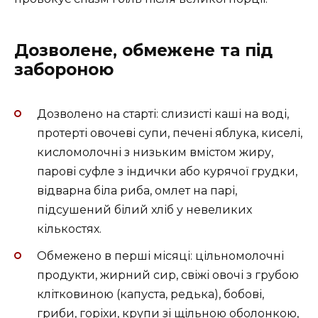
Дозволене, обмежене та під
забороною
Дозволено на старті: слизисті каші на воді,
протерті овочеві супи, печені яблука, киселі,
кисломолочні з низьким вмістом жиру,
парові суфле з індички або курячої грудки,
відварна біла риба, омлет на парі,
підсушений білий хліб у невеликих
кількостях.
Обмежено в перші місяці: цільномолочні
продукти, жирний сир, свіжі овочі з грубою
клітковиною (капуста, редька), бобові,
гриби, горіхи, крупи зі щільною оболонкою,