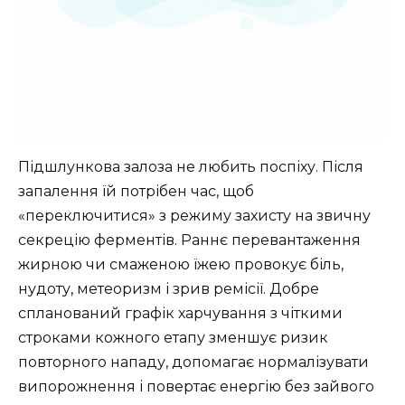
Підшлункова залоза не любить поспіху. Після
запалення їй потрібен час, щоб
«переключитися» з режиму захисту на звичну
секрецію ферментів. Раннє перевантаження
жирною чи смаженою їжею провокує біль,
нудоту, метеоризм і зрив ремісії. Добре
спланований графік харчування з чіткими
строками кожного етапу зменшує ризик
повторного нападу, допомагає нормалізувати
випорожнення і повертає енергію без зайвого