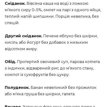
Сніданок.
Вівсяна каша на воді з ложкою
м’якого сиру 0–5%, омлет на парі з одного яйця,
теплий напій шипшини. Порція невелика, без
спецій.
Другий сніданок.
Печене яблуко без шкірки,
кисіль або йогурт без добавок з низьким
відсотком жиру.
Обід.
Протертий овочевий суп, парова котлета
з індички, відварений рис до м’якого стану,
компот із сухофруктів без цукру.
Полуденок.
Банан невеликий без прожилок
або м’яка груша без шкірки, галета.
Вечеря.
Запечене філе хека, овочеве пюре з