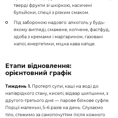
тверді фрукти зі шкіркою, насичені
бульйони, спеції з різким смаком.
Під забороною надовго: алкоголь у будь-
якому вигляді, смажене, копчене, фастфуд,
здоба з кремами і маргарином, газовані
напої, енергетики, міцна кава натще.
Етапи відновлення:
орієнтовний графік
Тиждень 1.
Протерті супи, каші на воді до
напіврідкого стану, киселі, відвар шипшини, з
другого-третього дня — парове білкове суфле.
Порції маленькі, 5–6 разів на день. Слухаємо
тіло, стежимо за самопочуттям після кожного