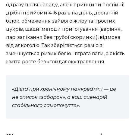
одразу після нападу, але її принципи постійні:
дрібні прийоми 4–6 разів на день, достатній
білок, обмеження зайвого жиру та простих
цукрів, щадні методи приготування (варіння,
пар, запікання без грубої скоринки), відмова
від алкоголю. Так зберігається ремісія,
зменшується ризик болю і втрата ваги, а якість
життя росте без «гойдалок» травлення.
«Дієта при хронічному панкреатиті — це
не список «заборон», а ваш сценарій
стабільного самопочуття».