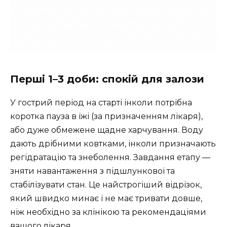
Перші 1–3 доби: спокій для залози
У гострий період на старті інколи потрібна
коротка пауза в їжі (за призначенням лікаря),
або дуже обмежене щадне харчування. Воду
дають дрібними ковтками, інколи призначають
регідратацію та знеболення. Завдання етапу —
зняти навантаження з підшлункової та
стабілізувати стан. Це найстрогіший відрізок,
який швидко минає і не має тривати довше,
ніж необхідно за клінікою та рекомендаціями
вашого лікаря.