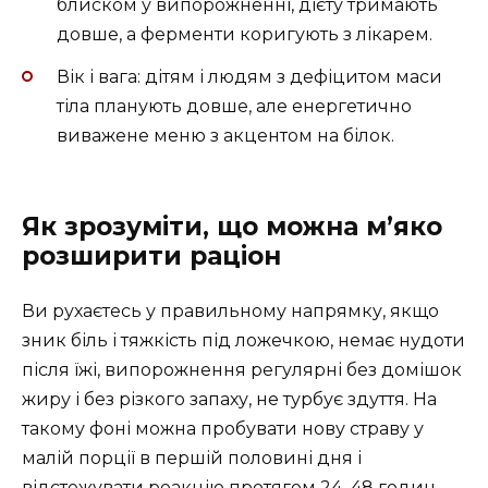
блиском у випорожненні, дієту тримають
довше, а ферменти коригують з лікарем.
Вік і вага: дітям і людям з дефіцитом маси
тіла планують довше, але енергетично
виважене меню з акцентом на білок.
Як зрозуміти, що можна м’яко
розширити раціон
Ви рухаєтесь у правильному напрямку, якщо
зник біль і тяжкість під ложечкою, немає нудоти
після їжі, випорожнення регулярні без домішок
жиру і без різкого запаху, не турбує здуття. На
такому фоні можна пробувати нову страву у
малій порції в першій половині дня і
відстежувати реакцію протягом 24–48 годин.