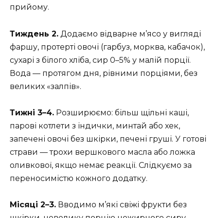
прийому.
Тиждень 2.
Додаємо відварне м’ясо у вигляді
фаршу, протерті овочі (гарбуз, морква, кабачок),
сухарі з білого хліба, сир 0–5% у малій порції.
Вода — протягом дня, рівними порціями, без
великих «залпів».
Тижні 3–4.
Розширюємо: більш щільні каші,
парові котлети з індички, минтай або хек,
запечені овочі без шкірки, печені груші. У готові
страви — трохи вершкового масла або ложка
оливкової, якщо немає реакції. Слідкуємо за
переносимістю кожного додатку.
Місяці 2–3.
Вводимо м’які свіжі фрукти без
шкірки, невелику порцію нежирного сиру,