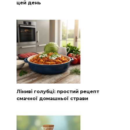
цей день
Ліниві голубці: простий рецепт
смачної домашньої страви