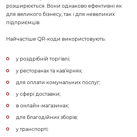
розширюється. Вони однаково ефективні як
для великого бізнесу, так і для невеликих
підприємців.
Найчастіше QR-коди використовують:
у роздрібній торгівлі;
у ресторанах та кав’ярнях;
для оплати комунальних послуг;
у сфері доставки;
в онлайн-магазинах;
для благодійних зборів;
у транспорті;