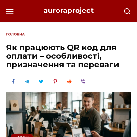
Перейти
auroraproject
до
вмісту
ГОЛОВНА
Як працюють QR код для
оплати – особливості,
призначення та переваги