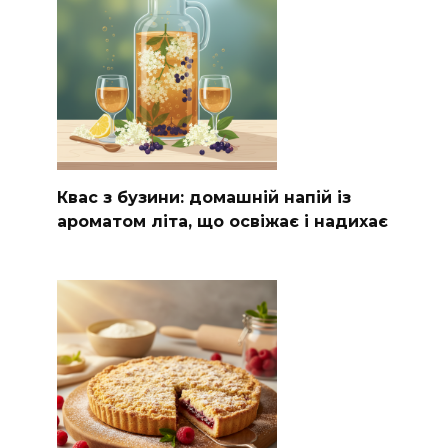
Квас з бузини: домашній напій із
ароматом літа, що освіжає і надихає