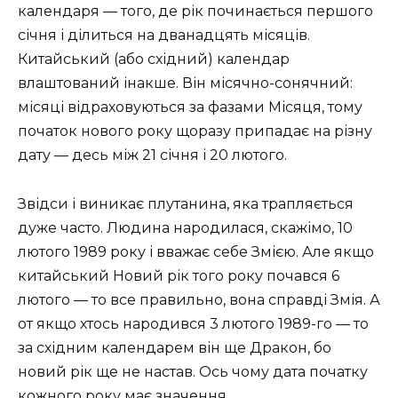
календаря — того, де рік починається першого
січня і ділиться на дванадцять місяців.
Китайський (або східний) календар
влаштований інакше. Він місячно-сонячний:
місяці відраховуються за фазами Місяця, тому
початок нового року щоразу припадає на різну
дату — десь між 21 січня і 20 лютого.
Звідси і виникає плутанина, яка трапляється
дуже часто. Людина народилася, скажімо, 10
лютого 1989 року і вважає себе Змією. Але якщо
китайський Новий рік того року почався 6
лютого — то все правильно, вона справді Змія. А
от якщо хтось народився 3 лютого 1989-го — то
за східним календарем він ще Дракон, бо
новий рік ще не настав. Ось чому дата початку
кожного року має значення.