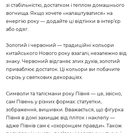
зі стабільністю, достатком і теплом домашнього
вогнища. Якщо хочете «налаштуватися» на
енергію року — додайте ці відтінки в інтер’єр
або одяг.
Золотий і червоний — традиційні кольори
китайського Нового року взагалі, незалежно від
знаку. Червоний відганяє злих духів, золотий
приваблює достаток. Ці кольори ви побачите
скрізь у святкових декораціях.
Символи та талісмани року Півня — це, звісно,
сам Півень у різних формах: статуетки,
зображення, вишивки. Вважається, що фігурка
Півня в домі захищає від пліток і наклепу —
адже Півнів сам є «охоронцем правди». Також