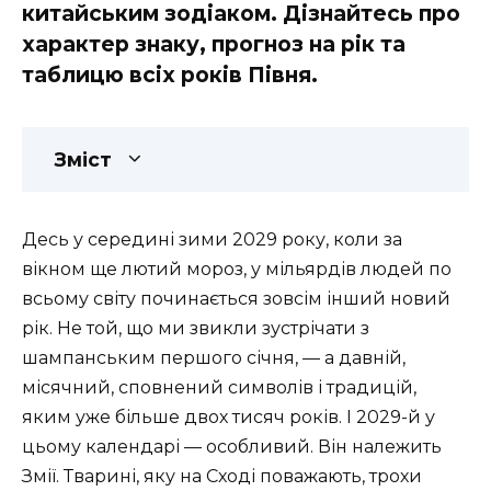
китайським зодіаком. Дізнайтесь про
характер знаку, прогноз на рік та
таблицю всіх років Півня.
Зміст
Десь у середині зими 2029 року, коли за
вікном ще лютий мороз, у мільярдів людей по
всьому світу починається зовсім інший новий
рік. Не той, що ми звикли зустрічати з
шампанським першого січня, — а давній,
місячний, сповнений символів і традицій,
яким уже більше двох тисяч років. І 2029-й у
цьому календарі — особливий. Він належить
Змії. Тварині, яку на Сході поважають, трохи