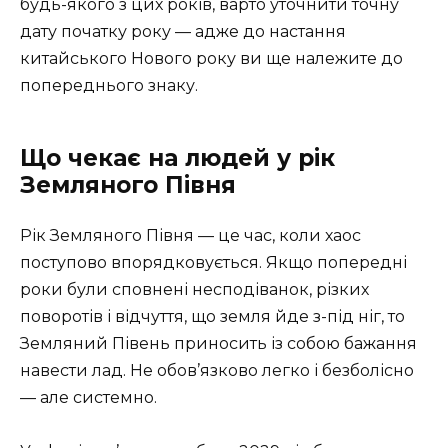
будь-якого з цих років, варто уточнити точну
дату початку року — адже до настання
китайського Нового року ви ще належите до
попереднього знаку.
Що чекає на людей у рік
Земляного Півня
Рік Земляного Півня — це час, коли хаос
поступово впорядковується. Якщо попередні
роки були сповнені несподіванок, різких
поворотів і відчуття, що земля йде з-під ніг, то
Земляний Півень приносить із собою бажання
навести лад. Не обов’язково легко і безболісно
— але системно.