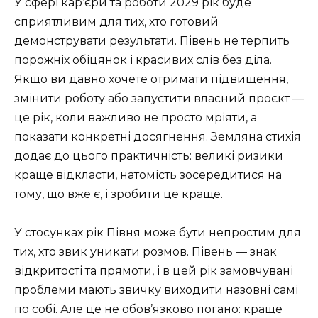
У сфері кар’єри та роботи 2029 рік буде
сприятливим для тих, хто готовий
демонструвати результати. Півень не терпить
порожніх обіцянок і красивих слів без діла.
Якщо ви давно хочете отримати підвищення,
змінити роботу або запустити власний проєкт —
це рік, коли важливо не просто мріяти, а
показати конкретні досягнення. Земляна стихія
додає до цього практичність: великі ризики
краще відкласти, натомість зосередитися на
тому, що вже є, і зробити це краще.
У стосунках рік Півня може бути непростим для
тих, хто звик уникати розмов. Півень — знак
відкритості та прямоти, і в цей рік замовчувані
проблеми мають звичку виходити назовні самі
по собі. Але це не обов’язково погано: краще