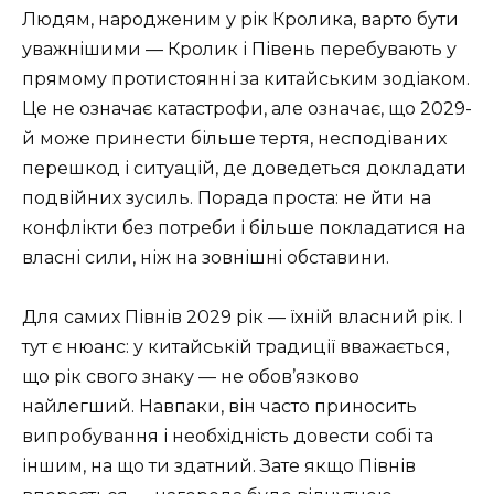
Людям, народженим у рік Кролика, варто бути
уважнішими — Кролик і Півень перебувають у
прямому протистоянні за китайським зодіаком.
Це не означає катастрофи, але означає, що 2029-
й може принести більше тертя, несподіваних
перешкод і ситуацій, де доведеться докладати
подвійних зусиль. Порада проста: не йти на
конфлікти без потреби і більше покладатися на
власні сили, ніж на зовнішні обставини.
Для самих Півнів 2029 рік — їхній власний рік. І
тут є нюанс: у китайській традиції вважається,
що рік свого знаку — не обов’язково
найлегший. Навпаки, він часто приносить
випробування і необхідність довести собі та
іншим, на що ти здатний. Зате якщо Півнів