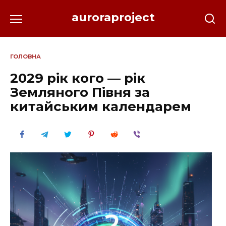
Перейти
auroraproject
до
вмісту
ГОЛОВНА
2029 рік кого — рік
Земляного Півня за
китайським календарем