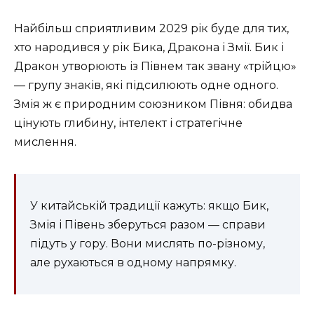
Найбільш сприятливим 2029 рік буде для тих,
хто народився у рік Бика, Дракона і Змії. Бик і
Дракон утворюють із Півнем так звану «трійцю»
— групу знаків, які підсилюють одне одного.
Змія ж є природним союзником Півня: обидва
цінують глибину, інтелект і стратегічне
мислення.
У китайській традиції кажуть: якщо Бик,
Змія і Півень зберуться разом — справи
підуть у гору. Вони мислять по-різному,
але рухаються в одному напрямку.