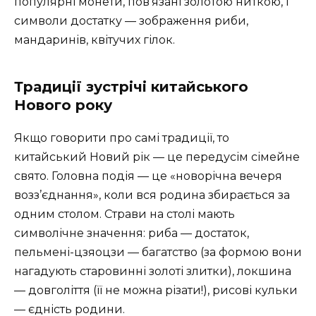
популярні монети, пов’язані золотою ниткою, і
символи достатку — зображення риби,
мандаринів, квітучих гілок.
Традиції зустрічі китайського
Нового року
Якщо говорити про самі традиції, то
китайський Новий рік — це передусім сімейне
свято. Головна подія — це «новорічна вечеря
возз’єднання», коли вся родина збирається за
одним столом. Страви на столі мають
символічне значення: риба — достаток,
пельмені-цзяоцзи — багатство (за формою вони
нагадують старовинні золоті злитки), локшина
— довголіття (її не можна різати!), рисові кульки
— єдність родини.