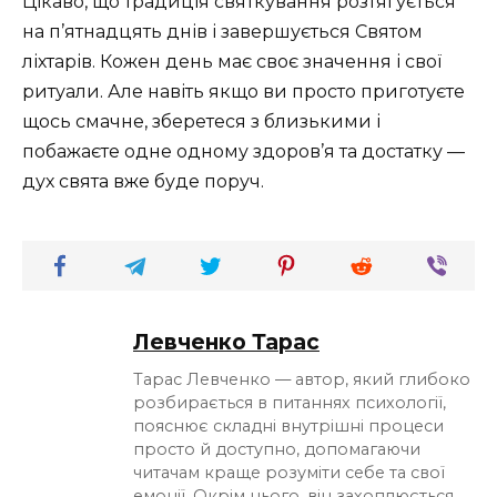
Цікаво, що традиція святкування розтягується
на п’ятнадцять днів і завершується Святом
ліхтарів. Кожен день має своє значення і свої
ритуали. Але навіть якщо ви просто приготуєте
щось смачне, зберетеся з близькими і
побажаєте одне одному здоров’я та достатку —
дух свята вже буде поруч.
Левченко Тарас
Тарас Левченко — автор, який глибоко
розбирається в питаннях психології,
пояснює складні внутрішні процеси
просто й доступно, допомагаючи
читачам краще розуміти себе та свої
емоції. Окрім цього, він захоплюється