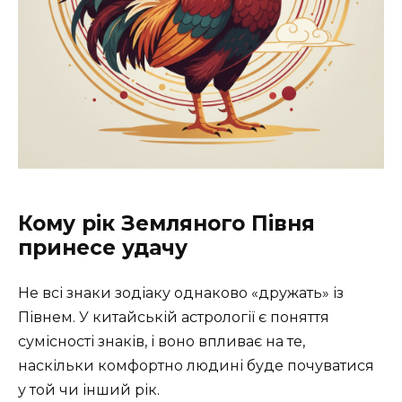
Кому рік Земляного Півня
принесе удачу
Не всі знаки зодіаку однаково «дружать» із
Півнем. У китайській астрології є поняття
сумісності знаків, і воно впливає на те,
наскільки комфортно людині буде почуватися
у той чи інший рік.