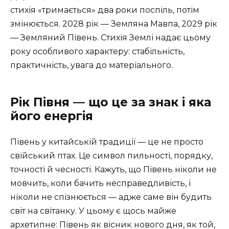
стихія «тримається» два роки поспіль, потім
змінюється. 2028 рік — Земляна Мавпа, 2029 рік
— Земляний Півень. Стихія Землі надає цьому
року особливого характеру: стабільність,
практичність, увага до матеріального.
Рік Півня — що це за знак і яка
його енергія
Півень у китайській традиції — це не просто
свійський птах. Це символ пильності, порядку,
точності й чесності. Кажуть, що Півень ніколи не
мовчить, коли бачить несправедливість, і
ніколи не спізнюється — адже саме він будить
світ на світанку. У цьому є щось майже
архетипне: Півень як вісник нового дня, як той,