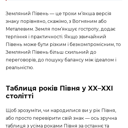
Земляний Півень — це трохи м’якша версія
знаку порівняно, скажімо, з Вогняним або
Металевим. Земля пом’якшує гостроту, додає
терпіння і практичності. Якщо звичайний
Півень може бути різким і безкомпромісним, то
Земляний Півень більш схильний до
переговорів, до пошуку балансу між ідеалом і
реальністю.
Таблиця років Півня у XX–XXI
столітті
Щоб зрозуміти, чи народилися ви у рік Півня,
або просто перевірити свій знак — ось зручна
таблиця з усіма роками Півня за останнє та