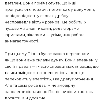
деталей. Вони помічають те, що інші
пропускають повз очі: неточність у документі,
невідповідність у словах, дрібну
несправедливість у розмові. Це робить їх
чудовими аналітиками, редакторами,
юристами, лікарями — усіма, чия робота
вимагає точності.
При цьому Півнів буває важко переконати,
якщо вони вже склали думку. Вони впевнені у
своїй правоті — і часто справді мають рацію, що
тільки зміцнює цю впевненість. Іноді це
переходить у впертість, яка дратує оточення.
Але та сама риса дає їм неймовірну
наполегливість: якщо Півнів вирішив чогось
досягти, він досягне.