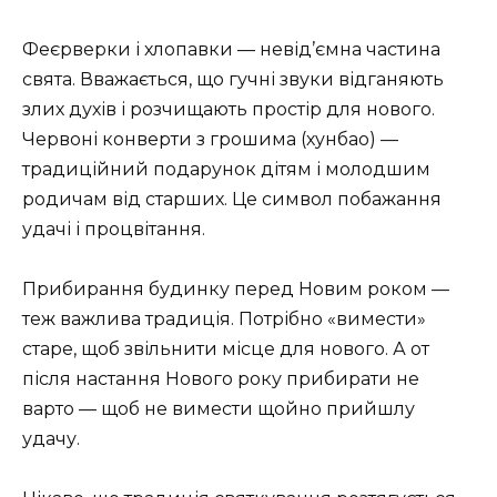
Феєрверки і хлопавки — невід’ємна частина
свята. Вважається, що гучні звуки відганяють
злих духів і розчищають простір для нового.
Червоні конверти з грошима (хунбао) —
традиційний подарунок дітям і молодшим
родичам від старших. Це символ побажання
удачі і процвітання.
Прибирання будинку перед Новим роком —
теж важлива традиція. Потрібно «вимести»
старе, щоб звільнити місце для нового. А от
після настання Нового року прибирати не
варто — щоб не вимести щойно прийшлу
удачу.