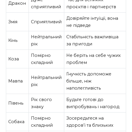
Дракон
сприятливий
проєктів і партнерств
Довіряйте інтуїції, вона
Змія
Сприятливий
не підведе
Нейтральний
Стабільність важливіша
Кінь
рік
за пригоди
Помірно
Не беріть на себе чужих
Коза
складний
проблем
Гнучкість допоможе
Нейтральний
Мавпа
більше, ніж
рік
наполегливість
Рік свого
Будьте готові до
Півень
знаку
випробувань і нагород
Помірно
Зосередьтеся на
Собака
складний
здоров’ї та близьких