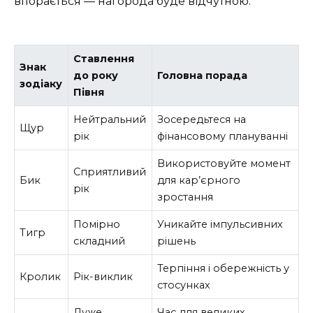
впорається — нагорода буде відчутною.
Ставлення
Знак
до року
Головна порада
зодіаку
Півня
Нейтральний
Зосередьтеся на
Щур
рік
фінансовому плануванні
Використовуйте момент
Сприятливий
Бик
для кар’єрного
рік
зростання
Помірно
Уникайте імпульсивних
Тигр
складний
рішень
Терпіння і обережність у
Кролик
Рік-виклик
стосунках
Дуже
Час для великих