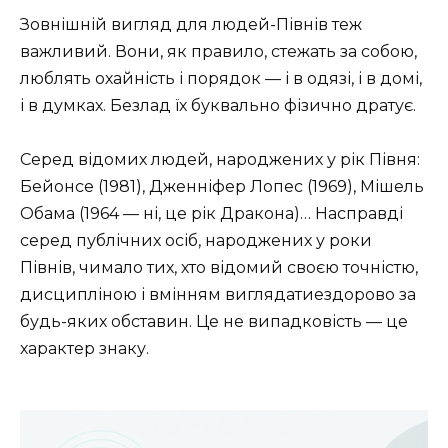
Зовнішній вигляд для людей-Півнів теж
важливий. Вони, як правило, стежать за собою,
люблять охайність і порядок — і в одязі, і в домі,
і в думках. Безлад їх буквально фізично дратує.
Серед відомих людей, народжених у рік Півня:
Бейонсе (1981), Дженніфер Лопес (1969), Мішель
Обама (1964 — ні, це рік Дракона)… Насправді
серед публічних осіб, народжених у роки
Півнів, чимало тих, хто відомий своєю точністю,
дисципліною і вмінням виглядатиездорово за
будь-яких обставин. Це не випадковість — це
характер знаку.